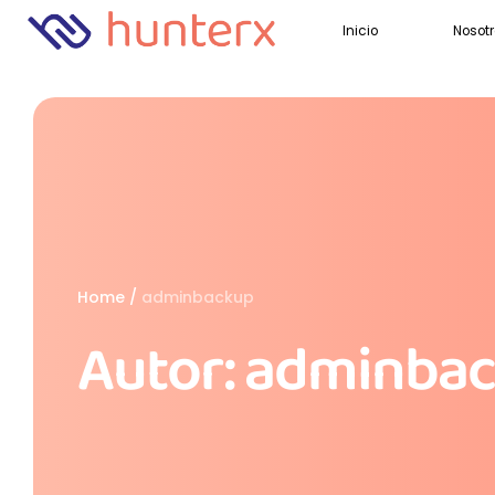
Inicio
Nosot
Home
/
adminbackup
Autor:
adminba