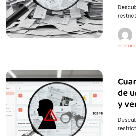
Descub
restric
in 
Infor
Cuan
de u
y ve
Descub
restric