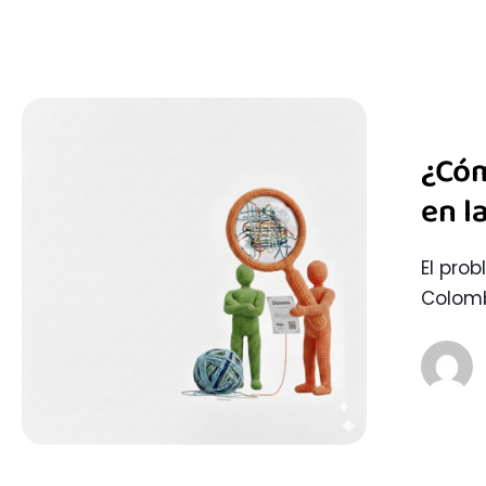
¿Cóm
en l
El pro
Colomb