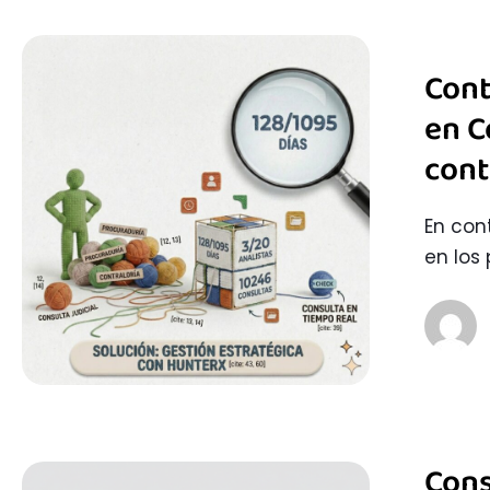
Cont
en C
cont
En con
en los 
Cons