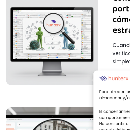
port
cómo
estr
Cuand
verifi
simple:
Para ofrecer l
almacenar y/o 
El consentimie
Desa
comportamiento
No consentir o
sali
características