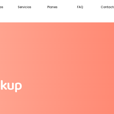
ros
Servicios
Planes
FAQ
Contact
ckup