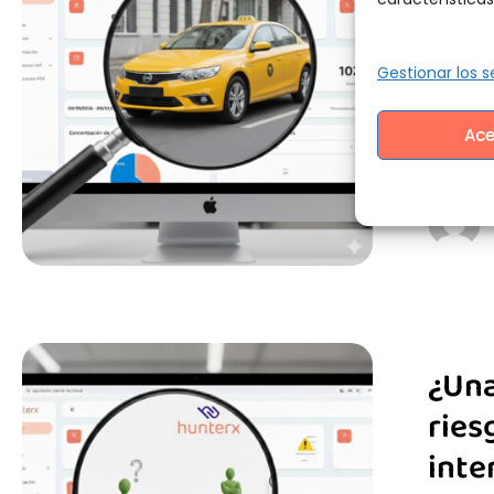
segu
Gestionar los s
Bogotá
desapa
Ace
…
¿Una
ries
inte