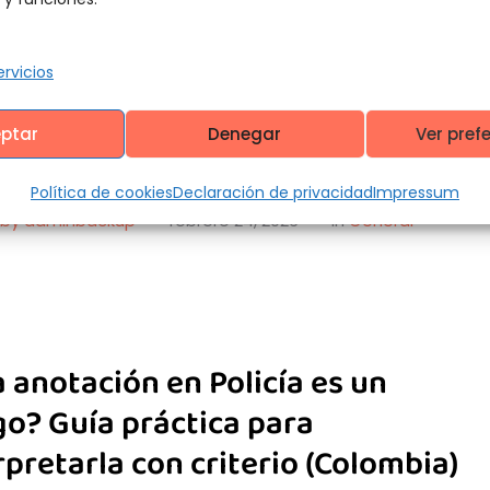
ridad y verificación en Bogotá
ervicios
 vivió días de angustia y solidaridad tras la
rición de Diana Ospina, una mujer vista por última
ptar
Denegar
Ver pref
Política de cookies
Declaración de privacidad
Impressum
by 
adminbackup
·
febrero 24, 2026
·
in 
General
 anotación en Policía es un
go? Guía práctica para
rpretarla con criterio (Colombia)