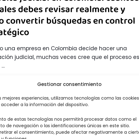
ales debes revisar realmente y
 convertir búsquedas en control
atégico
o una empresa en Colombia decide hacer una
cación judicial, muchas veces cree que el proceso e
 …
Gestionar consentimiento
by 
adminbackup
·
febrero 25, 2026
·
in 
Informativo
as mejores experiencias, utilizamos tecnologías como las cookie
acceder a la información del dispositivo.
nto de estas tecnologías nos permitirá procesar datos como el
parición de Diana Ospina tras
 de navegación o las identificaciones únicas en este sitio.
 retirar el consentimiento, puede afectar negativamente a ciert
r de Theatron: una lección sobre
 y funciones.