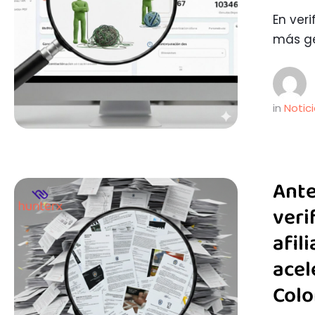
En ver
más ge
in 
Notic
Ante
veri
afil
acel
Col