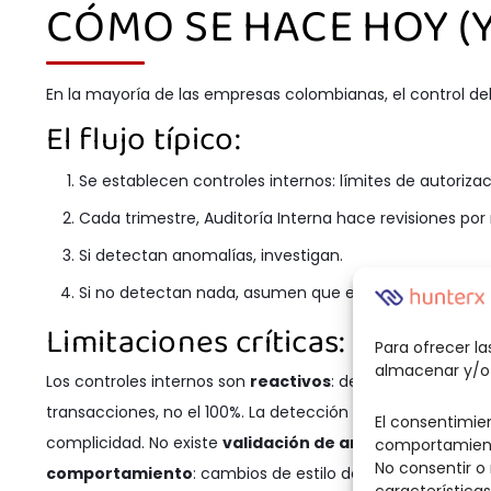
CÓMO SE HACE HOY (Y
En la mayoría de las empresas colombianas, el control del
El flujo típico:
Se establecen controles internos: límites de autorizac
Cada trimestre, Auditoría Interna hace revisiones po
Si detectan anomalías, investigan.
Si no detectan nada, asumen que está limpio.
Limitaciones críticas:
Para ofrecer l
almacenar y/o 
Los controles internos son
reactivos
: detectan después d
transacciones, no el 100%. La detección depende de
denu
El consentimie
complicidad. No existe
validación de antecedentes per
comportamiento
No consentir o
comportamiento
: cambios de estilo de vida o endeuda
características