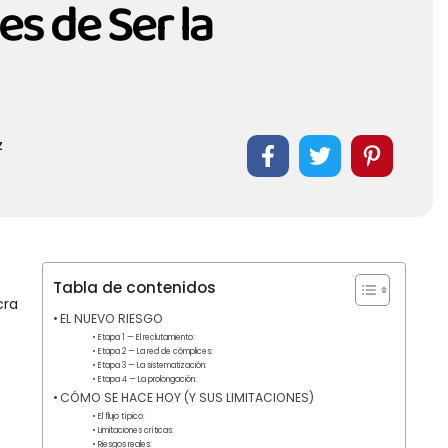
s de Ser la
z
Tabla de contenidos
cra
EL NUEVO RIESGO
Etapa 1 — El reclutamiento:
Etapa 2 — La red de cómplices:
Etapa 3 — La sistematización:
Etapa 4 — La prolongación:
CÓMO SE HACE HOY (Y SUS LIMITACIONES)
El flujo típico:
Limitaciones críticas:
Riesgos reales: