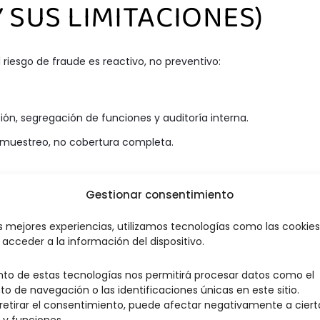
 SUS LIMITACIONES)
 riesgo de fraude es reactivo, no preventivo:
ión, segregación de funciones y auditoría interna.
r muestreo, no cobertura completa.
Gestionar consentimiento
as mejores experiencias, utilizamos tecnologías como las cookie
acceder a la información del dispositivo.
e que pasó. La auditoría opera por
muestreo
: revisa 2% de las
ncias internas o externas
que casi nunca ocurren cuando h
nto de estas tecnologías nos permitirá procesar datos como el
iódica
después de la contratación. No hay
monitoreo de
 de navegación o las identificaciones únicas en este sitio.
 retirar el consentimiento, puede afectar negativamente a ciert
miento que sugieran participación en fraude. Las personas
 y funciones.