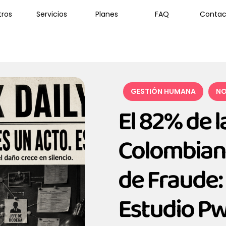
tros
Servicios
Planes
FAQ
Contac
GESTIÓN HUMANA
NO
El 82% de 
Colombiana
de Fraude:
Estudio P