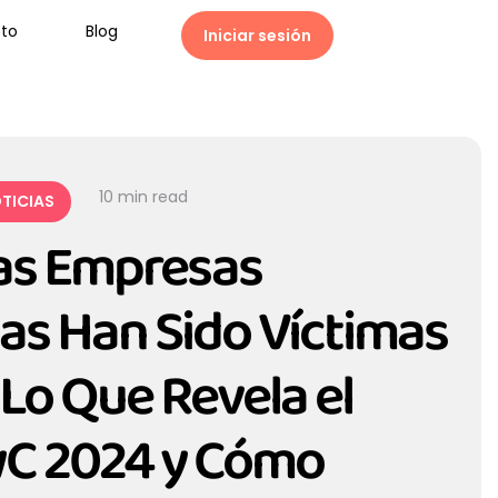
to
Blog
Iniciar sesión
10
 min read
TICIAS
las Empresas
s Han Sido Víctimas
 Lo Que Revela el
wC 2024 y Cómo