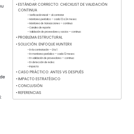
ESTÁNDAR CORRECTO: CHECKLIST DE VALIDACIÓN
su
CONTINUA
Verificación inicial — al contratar:
Monitoreo periódico — cada 12 a 24 meses:
Monitoreo de transacciones — continuo:
Canales de reporte:
Validación de proveedores y socios — continuo:
PROBLEMA ESTRUCTURAL
SOLUCIÓN: ENFOQUE HUNTERX
En la contratación — Día 1:
En monitoreo periódico — cada 12 meses:
En validación de proveedores — continuo:
En detección de redes:
Impacto:
CASO PRÁCTICO: ANTES VS DESPUÉS
 de
IMPACTO ESTRATÉGICO
CONCLUSIÓN
REFERENCIAS
: