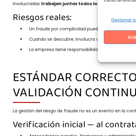
involucradas
trabajan juntas todos los días
y el ambient
Riesgos reales:
Gestionar lo
Un fraude por complicidad puede ocurrir durante 2
Ace
Cuando se descubre, involucra a múltiples persona
La empresa tiene responsabilidad legal por no ha
ESTÁNDAR CORRECTO:
VALIDACIÓN CONTIN
La gestión del riesgo de fraude no es un evento en la con
Verificación inicial — al contrat