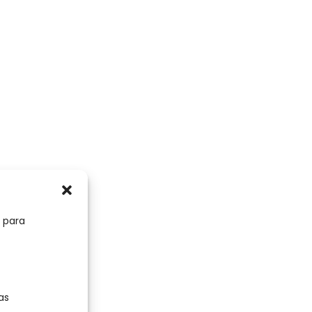
s para
ay
as