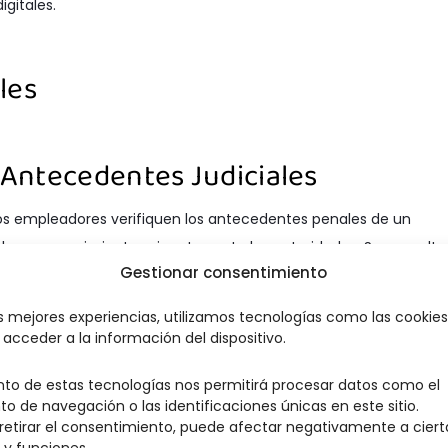
gitales.
les
e Antecedentes Judiciales
os empleadores verifiquen los antecedentes penales de un
ales o requerimientos vigentes ante las autoridades. Se consulta
Gestionar consentimiento
co:7005/WebJudicial/. Solo se necesita el número de cédula.
as mejores experiencias, utilizamos tecnologías como las cookie
acceder a la información del dispositivo.
nto de estas tecnologías nos permitirá procesar datos como el
ntecedentes Judiciales para el
 de navegación o las identificaciones únicas en este sitio.
 retirar el consentimiento, puede afectar negativamente a ciert
 y funciones.