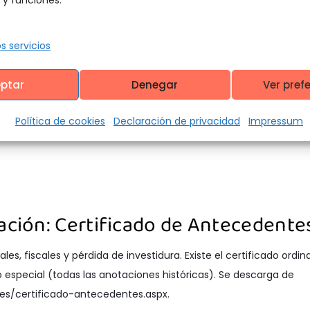
requiere documentos para apostilla, la constancia de anteceden
s servicios
a Cancillería colombiana. Los colombianos la solicitan de forma
e gestiona vía correo ante la DIJIN.
ptar
Denegar
Ver pref
o cargos que exigen documentación apostillada.
Política de cookies
Declaración de privacidad
Impressum
Nación: Certificado de Antecedente
es, fiscales y pérdida de investidura. Existe el certificado ordina
o especial (todas las anotaciones históricas). Se descarga de
es/certificado-antecedentes.aspx.