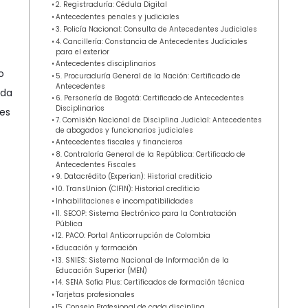
2. Registraduría: Cédula Digital
Antecedentes penales y judiciales
3. Policía Nacional: Consulta de Antecedentes Judiciales
4. Cancillería: Constancia de Antecedentes Judiciales
para el exterior
Antecedentes disciplinarios
o
5. Procuraduría General de la Nación: Certificado de
Antecedentes
ada
6. Personería de Bogotá: Certificado de Antecedentes
Disciplinarios
les
7. Comisión Nacional de Disciplina Judicial: Antecedentes
de abogados y funcionarios judiciales
Antecedentes fiscales y financieros
8. Contraloría General de la República: Certificado de
Antecedentes Fiscales
9. Datacrédito (Experian): Historial crediticio
10. TransUnion (CIFIN): Historial crediticio
Inhabilitaciones e incompatibilidades
11. SECOP: Sistema Electrónico para la Contratación
Pública
12. PACO: Portal Anticorrupción de Colombia
Educación y formación
13. SNIES: Sistema Nacional de Información de la
Educación Superior (MEN)
14. SENA Sofia Plus: Certificados de formación técnica
Tarjetas profesionales
15. Consejo Profesional de cada disciplina