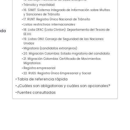
Tránsito y movilidad
16. SIMIT: Sistema Integrado de Información sobre Multas
y Sanciones de Tránsito
17. RUNT: Registro Único Nacional de Tránsito
Listas restrictivas internacionales
ada
18. Lista OFAC (Lista Clinton): Departamento del Tesoro de
EE.UU.
19. Listas ONU: Consejo de Seguridad de las Naciones
Unidas
Migratorio (candidatos extranjeros)
20. Migración Colombia: Estado migratorio del candidato
21. Migración Colombia: Certificado de Movimientos
Migratorios
Registro empresarial
22. RUES: Registro Único Empresarial y Social
Tabla de referencia rápida
¿Cuáles son obligatorias y cuáles son opcionales?
Fuentes consultadas