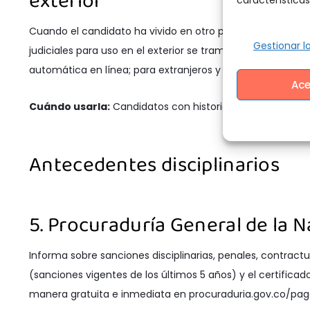
Cuando el candidato ha vivido en otro país o el proceso 
Gestionar lo
judiciales para uso en el exterior se tramita a través de l
automática en línea; para extranjeros y casos especiales s
Ace
Cuándo usarla:
Candidatos con historial en el exterior 
Antecedentes disciplinarios
5. Procuraduría General de la 
Informa sobre sanciones disciplinarias, penales, contractual
(sanciones vigentes de los últimos 5 años) y el certificad
manera gratuita e inmediata en procuraduria.gov.co/pag