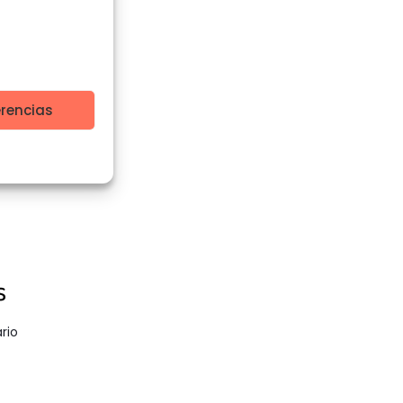
tes
erencias
s
rio