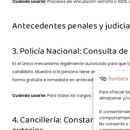
Cuándo usarla:
Procesos de vinculación remota o 100% di
Antecedentes penales y judicia
3. Policía Nacional: Consulta d
Es el único mecanismo legalmente autorizado para que l
candidato. Muestra si la persona tiene anotaciones judici
forma gratuita e inmediata en antecedentes.policia.gov.
Para ofrecer l
Cuándo usarla:
Para todos los cargos, sin excepción.
almacenar y/o 
El consentimie
4. Cancillería: Constancia de A
comportamiento
No consentir o
exterior
características