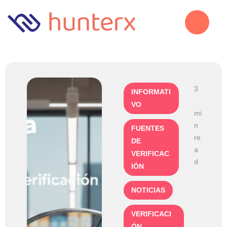
3
INFORMATI
VO
mi
n 
FUENTES 
re
DE 
a
VERIFICAC
d
IÓN
NOTICIAS
VERIFICACI
ÓN