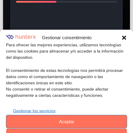
Gestionar consentimiento
Para ofrecer las mejores experiencias, utilizamos tecnologías
como las cookies para almacenar y/o acceder a la información
Riesgo bajo
LISTO
del dispositivo.
El consentimiento de estas tecnologías nos permitirá procesar
datos como el comportamiento de navegación o las
identificaciones únicas en este sitio.
Esto indica que:
No consentir o retirar el consentimiento, puede afectar
negativamente a ciertas características y funciones.
La confianza organizacional no siempre es suficiente
Gestionar los servicios
Los controles de prevención y verificación de
antecedentes son necesarios
Aceptar
Las prácticas de supervisión deben reforzarse con datos