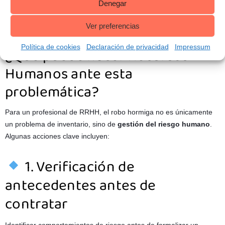
Denegar
Ver preferencias
Política de cookies
Declaración de privacidad
Impressum
¿Qué puede hacer Recursos
Humanos ante esta
problemática?
Para un profesional de RRHH, el robo hormiga no es únicamente
un problema de inventario, sino de
gestión del riesgo humano
.
Algunas acciones clave incluyen:
1. Verificación de
antecedentes antes de
contratar
Identificar comportamientos de riesgo antes de formalizar un