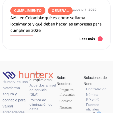
agosto 7, 2026
CUMPLIMIENTO
GENERAL
AML en Colombia: qué es, cómo se llama
localmente y qué deben hacer las empresas para
cumplir en 2026
Leer más
Legal y
Sobre
Soluciones de
cumplimiento
Hunterx es una
Nosotros
Nono
Acuerdos a nivel
plataforma
Contratación
de servicio
Preguntas
segura y
(SLA)
Frecuentes
Nómina
(Payroll)
confiable para
Política de
Contacto
eliminación de
Fuentes
validar
Nosotros
datos
oficiales
antecedentes